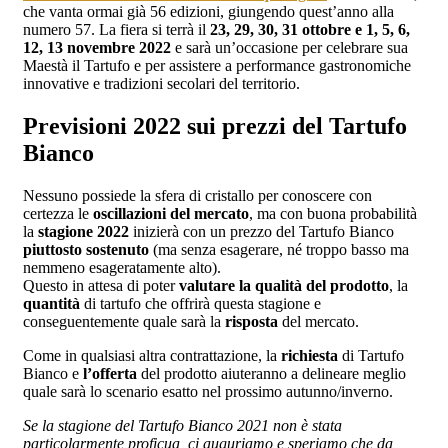
che vanta ormai già 56 edizioni, giungendo quest’anno alla
numero 57. La fiera si terrà il
23, 29, 30, 31 ottobre e 1, 5, 6,
12, 13 novembre 2022
e sarà un’occasione per celebrare sua
Maestà il Tartufo e per assistere a performance gastronomiche
innovative e tradizioni secolari del territorio.
Previsioni 2022 sui prezzi del Tartufo
Bianco
Nessuno possiede la sfera di cristallo per conoscere con
certezza le
oscillazioni del mercato
, ma con buona probabilità
la
stagione 2022
inizierà con un prezzo del Tartufo Bianco
piuttosto sostenuto
(ma senza esagerare, né troppo basso ma
nemmeno esageratamente alto).
Questo in attesa di poter
valutare la qualità del prodotto
, la
quantità
di tartufo che offrirà questa stagione e
conseguentemente quale sarà la
risposta
del mercato.
Come in qualsiasi altra contrattazione, la
richiesta
di Tartufo
Bianco e
l’offerta
del prodotto aiuteranno a delineare meglio
quale sarà lo scenario esatto nel prossimo autunno/inverno.
Se la stagione del Tartufo Bianco 2021 non è stata
particolarmente proficua, ci auguriamo e speriamo che da