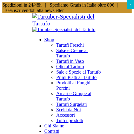
Spedizioni in 24/48h |
Spediamo Gratis in Italia oltre 89€
|
×
×
-10% iscrivendoti alla newsletter
Shop
Tartufi Freschi
Salse e Creme al
Tartufo
Tartufi in Vaso
Olio al Tartufo
Sale e Spezie al Tartufo
Primi Piatti al Tartufo
Prodotti ai Funghi
Porcini
Amari e Grappe al
Tartufo
Tartufi Surgelati
Scelti da Noi
Accessori
Tutti i prodotti
Chi Siamo
Contatti