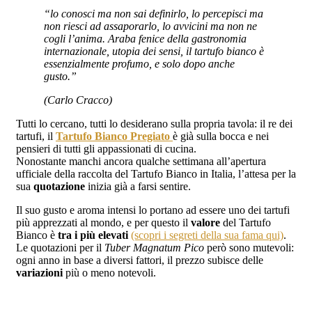
“lo conosci ma non sai definirlo, lo percepisci ma
non riesci ad assaporarlo, lo avvicini ma non ne
cogli l’anima. Araba fenice della gastronomia
internazionale, utopia dei sensi, il tartufo bianco è
essenzialmente profumo, e solo dopo anche
gusto.”
(Carlo Cracco)
Tutti lo cercano, tutti lo desiderano sulla propria tavola: il re dei
tartufi, il
Tartufo Bianco Pregiato
è già sulla bocca e nei
pensieri di tutti gli appassionati di cucina.
Nonostante manchi ancora qualche settimana all’apertura
ufficiale della raccolta del Tartufo Bianco in Italia, l’attesa per la
sua
quotazione
inizia già a farsi sentire.
Il suo gusto e aroma intensi lo portano ad essere uno dei tartufi
più apprezzati al mondo, e per questo il
valore
del Tartufo
Bianco è
tra i più elevati
(scopri i segreti della sua fama qui)
.
Le quotazioni per il
Tuber Magnatum Pico
però sono mutevoli:
ogni anno in base a diversi fattori, il prezzo subisce delle
variazioni
più o meno notevoli.