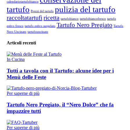
calendariotartufobianco
tartufo
pulizia del tartufo
Prezzi del tartufo
raccoltatartufi
ricetta
tartufobianco
tartufobiancofresco
tartufo
Tartufo Nero Pregiato
estivo fresco
tartufo estivo surgelato
Tartufo
Nero Uncinato
tartufouncinato
Articoli recenti
In Cucina
Tutti a tavola con il Tartufo: alcune idee per i
Menù delle Feste
Per saperne di più
Tartufo Nero Pregiato, il “Nero Dolce” che fa
impazzire tutti
Per saperne di più