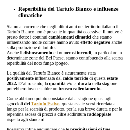
Reperibilità del Tartufo Bianco e influenze
climatiche
Siamo al corrente che negli ultimi anni nel territorio italiano il
Tartufo Bianco non è presente in quantità eccessive. Il motivo è
presto detto: i continui
cambiamenti climatici
che stanno
influenzando molte colture hanno avuto
effetto negativo
anche
sulla produzione di tartufo.
Anche il
disboscamento
e i numerosi
incendi
, in particolare in
determinate zone del Bel Paese, stanno contribuendo alla scarsa
reperibilità del noto fungo ipogeo.
La qualità del Tartufo Bianco è sicuramente stata
positivamente
influenzata dal
caldo torrido
di questa
estate
2022.
D’altro canto, la
quantità
e/o la
durata
della stagione
potrebbero invece subire un
brusco rallentamento.
Come abbiamo potuto constatare dalla stagione quasi agli
sgoccioli
del
Tartufo Estivo
, questa estate verrà ricordata a
lungo per la scarsità di prodotto, per la sua breve durata e per la
repentina ascesa di prezzi a
cifre
addirittura
raddoppiate
rispetto agli standard.
Possiamo infine aggiungere che le
precipitazioni di fine