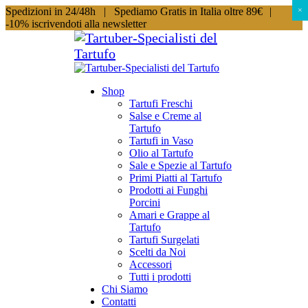
Spedizioni in 24/48h |
Spediamo Gratis in Italia oltre 89€
|
×
×
-10% iscrivendoti alla newsletter
Shop
Tartufi Freschi
Salse e Creme al
Tartufo
Tartufi in Vaso
Olio al Tartufo
Sale e Spezie al Tartufo
Primi Piatti al Tartufo
Prodotti ai Funghi
Porcini
Amari e Grappe al
Tartufo
Tartufi Surgelati
Scelti da Noi
Accessori
Tutti i prodotti
Chi Siamo
Contatti