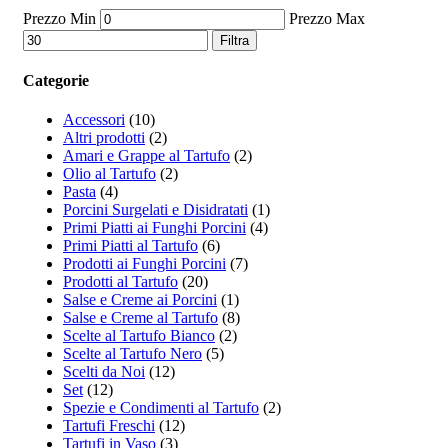
Prezzo Min
Prezzo Max
Filtra
Categorie
Accessori
(10)
Altri prodotti
(2)
Amari e Grappe al Tartufo
(2)
Olio al Tartufo
(2)
Pasta
(4)
Porcini Surgelati e Disidratati
(1)
Primi Piatti ai Funghi Porcini
(4)
Primi Piatti al Tartufo
(6)
Prodotti ai Funghi Porcini
(7)
Prodotti al Tartufo
(20)
Salse e Creme ai Porcini
(1)
Salse e Creme al Tartufo
(8)
Scelte al Tartufo Bianco
(2)
Scelte al Tartufo Nero
(5)
Scelti da Noi
(12)
Set
(12)
Spezie e Condimenti al Tartufo
(2)
Tartufi Freschi
(12)
Tartufi in Vaso
(3)