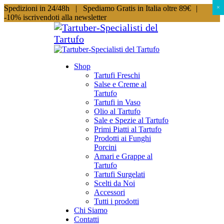
Spedizioni in 24/48h |
Spediamo Gratis in Italia oltre 89€
|
×
×
-10% iscrivendoti alla newsletter
Shop
Tartufi Freschi
Salse e Creme al
Tartufo
Tartufi in Vaso
Olio al Tartufo
Sale e Spezie al Tartufo
Primi Piatti al Tartufo
Prodotti ai Funghi
Porcini
Amari e Grappe al
Tartufo
Tartufi Surgelati
Scelti da Noi
Accessori
Tutti i prodotti
Chi Siamo
Contatti