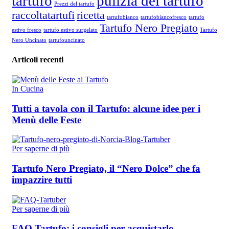
tartufo
pulizia del tartufo
Prezzi del tartufo
raccoltatartufi
ricetta
tartufobianco
tartufobiancofresco
tartufo
Tartufo Nero Pregiato
estivo fresco
tartufo estivo surgelato
Tartufo
Nero Uncinato
tartufouncinato
Articoli recenti
In Cucina
Tutti a tavola con il Tartufo: alcune idee per i
Menù delle Feste
Per saperne di più
Tartufo Nero Pregiato, il “Nero Dolce” che fa
impazzire tutti
Per saperne di più
FAQ Tartufo: i consigli per acquistarlo,