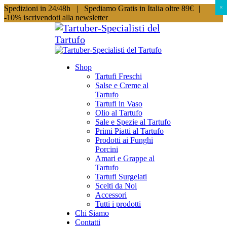
Spedizioni in 24/48h |
Spediamo Gratis in Italia oltre 89€
|
×
×
-10% iscrivendoti alla newsletter
Shop
Tartufi Freschi
Salse e Creme al
Tartufo
Tartufi in Vaso
Olio al Tartufo
Sale e Spezie al Tartufo
Primi Piatti al Tartufo
Prodotti ai Funghi
Porcini
Amari e Grappe al
Tartufo
Tartufi Surgelati
Scelti da Noi
Accessori
Tutti i prodotti
Chi Siamo
Contatti