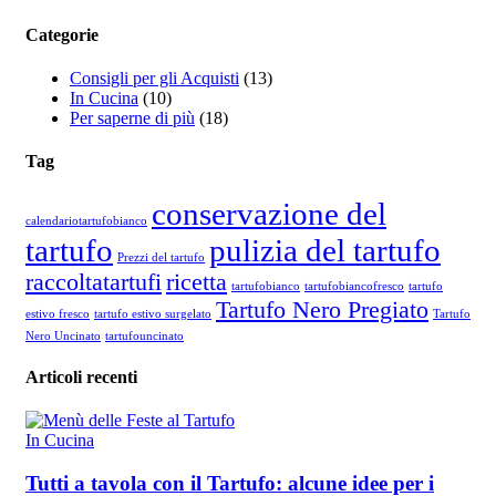
Categorie
Consigli per gli Acquisti
(13)
In Cucina
(10)
Per saperne di più
(18)
Tag
conservazione del
calendariotartufobianco
tartufo
pulizia del tartufo
Prezzi del tartufo
raccoltatartufi
ricetta
tartufobianco
tartufobiancofresco
tartufo
Tartufo Nero Pregiato
estivo fresco
tartufo estivo surgelato
Tartufo
Nero Uncinato
tartufouncinato
Articoli recenti
In Cucina
Tutti a tavola con il Tartufo: alcune idee per i