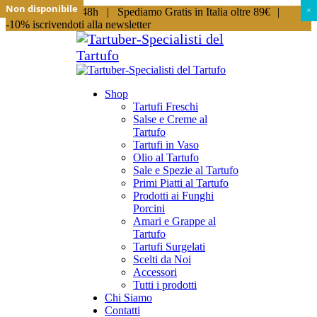
Non disponibile
Non disponibile
Non disponibile
Non disponibile
Non disponibile
Non disponibile
Non disponibile
Non disponibile
Spedizioni in 24/48h |
Spediamo Gratis in Italia oltre 89€
|
×
×
-10% iscrivendoti alla newsletter
Shop
Tartufi Freschi
Salse e Creme al
Tartufo
Tartufi in Vaso
Olio al Tartufo
Sale e Spezie al Tartufo
Primi Piatti al Tartufo
Prodotti ai Funghi
Porcini
Amari e Grappe al
Tartufo
Tartufi Surgelati
Scelti da Noi
Accessori
Tutti i prodotti
Chi Siamo
Contatti