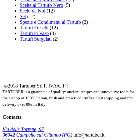
Scelte al Tartufo Nero
(5)
Scelti da Noi
(12)
Set
(12)
Spezie e Condimenti al Tartufo
(2)
Tartufi Freschi
(12)
Tartufi in Vaso
(3)
Tartufi Surgelati
(2)
©2018 Tartuber Srl
P. IVA/C.F.:
TARTUBER is a guarantee of quality: ancient recipes and innovative tools for
the e-shop of 100% Italian, fresh and preserved truffles. Fast shipping and free
delivery over 89€ in Italy
Contacts
Via delle Torrette, 87
06042 Campello sul Clitunno (PG)
info@tartuber.it