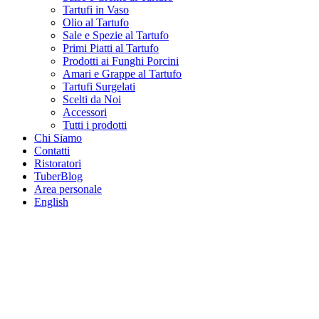
Tartufi in Vaso
Olio al Tartufo
Sale e Spezie al Tartufo
Primi Piatti al Tartufo
Prodotti ai Funghi Porcini
Amari e Grappe al Tartufo
Tartufi Surgelati
Scelti da Noi
Accessori
Tutti i prodotti
Chi Siamo
Contatti
Ristoratori
TuberBlog
Area personale
English