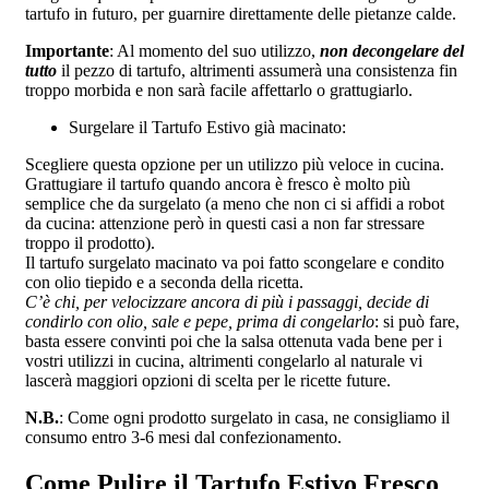
tartufo in futuro, per guarnire direttamente delle pietanze calde.
Importante
: Al momento del suo utilizzo,
non decongelare del
tutto
il pezzo di tartufo, altrimenti assumerà una consistenza fin
troppo morbida e non sarà facile affettarlo o grattugiarlo.
Surgelare il Tartufo Estivo già macinato:
Scegliere questa opzione per un utilizzo più veloce in cucina.
Grattugiare il tartufo quando ancora è fresco è molto più
semplice che da surgelato (a meno che non ci si affidi a robot
da cucina: attenzione però in questi casi a non far stressare
troppo il prodotto).
Il tartufo surgelato macinato va poi fatto scongelare e condito
con olio tiepido e a seconda della ricetta.
C’è chi, per velocizzare ancora di più i passaggi, decide di
condirlo con olio, sale e pepe, prima di congelarlo
: si può fare,
basta essere convinti poi che la salsa ottenuta vada bene per i
vostri utilizzi in cucina, altrimenti congelarlo al naturale vi
lascerà maggiori opzioni di scelta per le ricette future.
N.B.
: Come ogni prodotto surgelato in casa, ne consigliamo il
consumo entro 3-6 mesi dal confezionamento.
Come Pulire il Tartufo Estivo Fresco