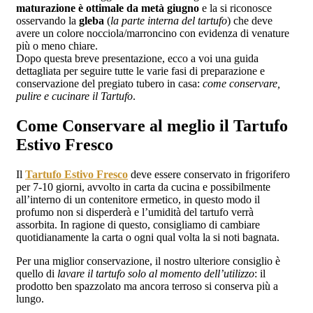
maturazione è ottimale da metà giugno
e la si riconosce
osservando la
gleba
(
la parte interna del tartufo
) che deve
avere un colore nocciola/marroncino con evidenza di venature
più o meno chiare.
Dopo questa breve presentazione, ecco a voi una guida
dettagliata per seguire tutte le varie fasi di preparazione e
conservazione del pregiato tubero in casa:
come conservare,
pulire e cucinare il Tartufo
.
Come Conservare al meglio il Tartufo
Estivo Fresco
Il
Tartufo Estivo Fresco
deve essere conservato in frigorifero
per 7-10 giorni, avvolto in carta da cucina e possibilmente
all’interno di un contenitore ermetico, in questo modo il
profumo non si disperderà e l’umidità del tartufo verrà
assorbita. In ragione di questo, consigliamo di cambiare
quotidianamente la carta o ogni qual volta la si noti bagnata.
Per una miglior conservazione, il nostro ulteriore consiglio è
quello di
lavare il tartufo solo al momento dell’utilizzo
: il
prodotto ben spazzolato ma ancora terroso si conserva più a
lungo.