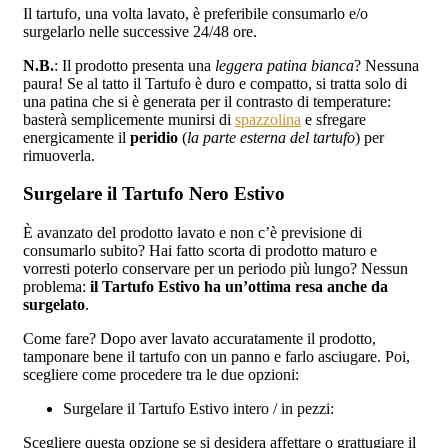
Il tartufo, una volta lavato, è preferibile consumarlo e/o
surgelarlo nelle successive 24/48 ore.
N.B.
: Il prodotto presenta una
leggera patina bianca
? Nessuna
paura! Se al tatto il Tartufo è duro e compatto, si tratta solo di
una patina che si è generata per il contrasto di temperature:
basterà semplicemente munirsi di
spazzolina
e sfregare
energicamente il
peridio
(
la parte esterna del tartufo
) per
rimuoverla.
Surgelare il Tartufo Nero Estivo
È avanzato del prodotto lavato e non c’è previsione di
consumarlo subito? Hai fatto scorta di prodotto maturo e
vorresti poterlo conservare per un periodo più lungo? Nessun
problema:
il Tartufo Estivo ha un’ottima resa anche da
surgelato
.
Come fare? Dopo aver lavato accuratamente il prodotto,
tamponare bene il tartufo con un panno e farlo asciugare. Poi,
scegliere come procedere tra le due opzioni:
Surgelare il Tartufo Estivo intero / in pezzi:
Scegliere questa opzione se si desidera affettare o grattugiare il