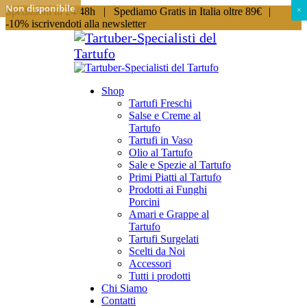
Non disponibile
Spedizioni in 24/48h |
Spediamo Gratis in Italia oltre 89€
|
×
×
-10% iscrivendoti alla newsletter
Shop
Tartufi Freschi
Salse e Creme al
Tartufo
Tartufi in Vaso
Olio al Tartufo
Sale e Spezie al Tartufo
Primi Piatti al Tartufo
Prodotti ai Funghi
Porcini
Amari e Grappe al
Tartufo
Tartufi Surgelati
Scelti da Noi
Accessori
Tutti i prodotti
Chi Siamo
Contatti