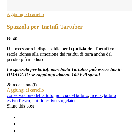
Aggiungi al carrello
Spazzola per Tartufi Tartuber
€
8,40
Un accessorio indispensabile per la
pulizia
dei Tartufi
con
setole idonee alla rimozione dei residui di terra anche dal
peridio più insidioso.
La spazzola per tartufi marchiata Tartuber può essere tua in
OMAGGIO se raggiungi almeno 100 € di spesa!
28 recensione(i)
Aggiungi al carrello
conservazione del tartufo
,
pulizia del tartufo
,
ricetta
,
tartufo
estivo fresco
,
tartufo estivo surgelato
Share this post