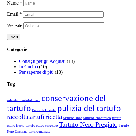
Name
*
Email
*
Website
Categorie
Consigli per gli Acquisti
(13)
In Cucina
(10)
Per saperne di più
(18)
Tag
conservazione del
calendariotartufobianco
tartufo
pulizia del tartufo
Prezzi del tartufo
raccoltatartufi
ricetta
tartufobianco
tartufobiancofresco
tartufo
Tartufo Nero Pregiato
estivo fresco
tartufo estivo surgelato
Tartufo
Nero Uncinato
tartufouncinato