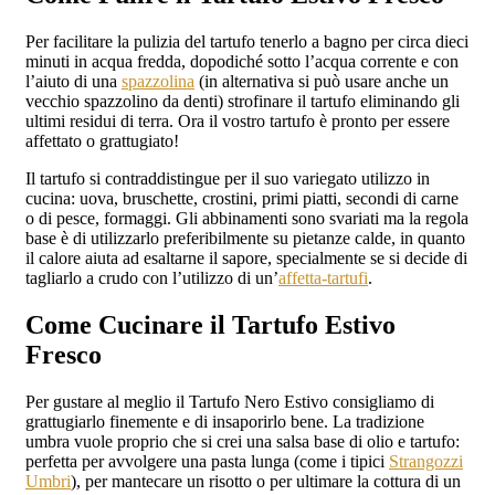
Per facilitare la pulizia del tartufo tenerlo a bagno per circa dieci
minuti in acqua fredda, dopodiché sotto l’acqua corrente e con
l’aiuto di una
spazzolina
(in alternativa si può usare anche un
vecchio spazzolino da denti) strofinare il tartufo eliminando gli
ultimi residui di terra. Ora il vostro tartufo è pronto per essere
affettato o grattugiato!
Il tartufo si contraddistingue per il suo variegato utilizzo in
cucina: uova, bruschette, crostini, primi piatti, secondi di carne
o di pesce, formaggi. Gli abbinamenti sono svariati ma la regola
base è di utilizzarlo preferibilmente su pietanze calde, in quanto
il calore aiuta ad esaltarne il sapore, specialmente se si decide di
tagliarlo a crudo con l’utilizzo di un’
affetta-tartufi
.
Come Cucinare il Tartufo Estivo
Fresco
Per gustare al meglio il Tartufo Nero Estivo consigliamo di
grattugiarlo finemente e di insaporirlo bene. La tradizione
umbra vuole proprio che si crei una salsa base di olio e tartufo:
perfetta per avvolgere una pasta lunga (come i tipici
Strangozzi
Umbri
), per mantecare un risotto o per ultimare la cottura di un