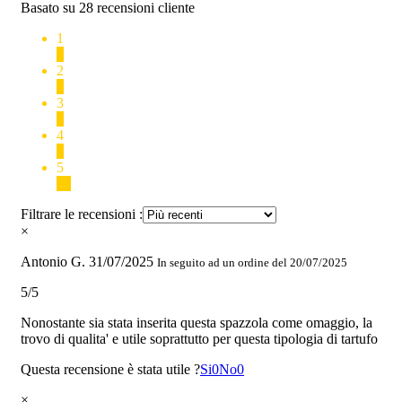
Basato su 28 recensioni cliente
1
0
2
0
3
0
4
4
5
24
Filtrare le recensioni :
×
Antonio G.
31/07/2025
In seguito ad un ordine del 20/07/2025
5/5
Nonostante sia stata inserita questa spazzola come omaggio, la
trovo di qualita' e utile soprattutto per questa tipologia di tartufo
Questa recensione è stata utile ?
Si
0
No
0
×