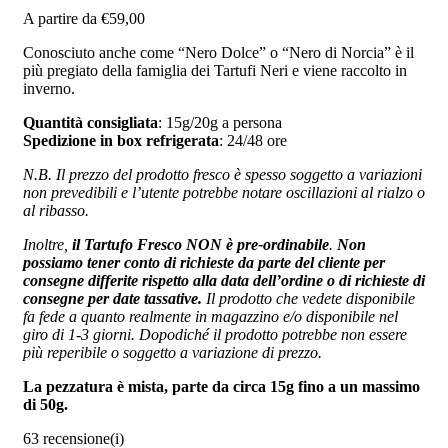
A partire da
€
59,00
Conosciuto anche come “Nero Dolce” o “Nero di Norcia” è il
più pregiato della famiglia dei Tartufi Neri e viene raccolto in
inverno.
Quantità consigliata
: 15g/20g a persona
Spedizione in box refrigerata
: 24/48 ore
N.B. Il prezzo del prodotto fresco è spesso soggetto a variazioni
non prevedibili e l’utente potrebbe notare oscillazioni al rialzo o
al ribasso.
Inoltre,
il Tartufo Fresco NON è pre-ordinabile
.
Non
possiamo tener conto di richieste da parte del cliente per
consegne differite rispetto alla data dell’ordine o di richieste di
consegne per date tassative.
Il prodotto che vedete disponibile
fa fede a quanto realmente in magazzino e/o disponibile nel
giro di 1-3 giorni. Dopodiché il prodotto potrebbe non essere
più reperibile o soggetto a variazione di prezzo.
La pezzatura è mista, parte da circa 15g fino a un massimo
di 50g.
63 recensione(i)