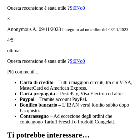
Questa recensione è stata utile ?
Si
0
No
0
×
Anonymous A.
09/11/2023
In seguito ad un ordine del 03/11/2023
4/5
ottima.
Questa recensione è stata utile ?
Si
0
No
0
Più commenti...
Carta di credito
– Tutti i maggiori circuiti, tra cui VISA,
MasterCard ed American Express.
Carta prepagata
– PostePay, Visa Electron ed altre.
Paypal
– Tramite account PayPal.
Bonifico bancario
– L’IBAN verrà fornito subito dopo
l’acquisto.
Contrassegno
– Ad eccezione degli ordini che
contengono Tartufi Freschi o Prodotti Congelati.
Ti potrebbe interessare…