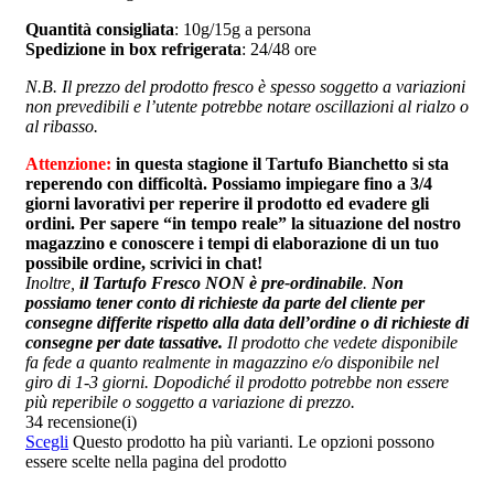
Quantità consigliata
: 10g/15g a persona
Spedizione in box refrigerata
: 24/48 ore
N.B. Il prezzo del prodotto fresco è
spesso soggetto a variazioni
non prevedibili e l’utente potrebbe notare oscillazioni al rialzo o
al ribasso.
Attenzione:
in questa stagione il Tartufo Bianchetto si sta
reperendo con difficoltà. Possiamo impiegare fino a 3/4
giorni lavorativi per reperire il prodotto ed evadere gli
ordini. Per sapere “in tempo reale” la situazione del nostro
magazzino e conoscere i tempi di elaborazione di un tuo
possibile ordine, scrivici in chat!
Inoltre,
il Tartufo Fresco NON è pre-ordinabile
.
Non
possiamo tener conto di richieste da parte del cliente per
consegne differite rispetto alla data dell’ordine o di richieste di
consegne per date tassative.
Il prodotto che vedete disponibile
fa fede a quanto realmente in magazzino e/o disponibile nel
giro di 1-3 giorni. Dopodiché il prodotto potrebbe non essere
più reperibile o soggetto a variazione di prezzo.
34 recensione(i)
Scegli
Questo prodotto ha più varianti. Le opzioni possono
essere scelte nella pagina del prodotto