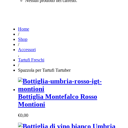
Nessun prodotto nel carrello.
Home
/
Shop
/
Accessori
,
Tartufi Freschi
/
Spazzola per Tartufi Tartuber
Bottiglia Montefalco Rosso
Montioni
€
0,00