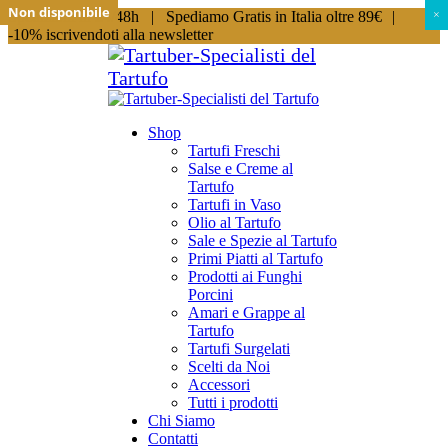
Non disponibile
Non disponibile
Non disponibile
Non disponibile
Spedizioni in 24/48h |
Spediamo Gratis in Italia oltre 89€
|
×
×
-10% iscrivendoti alla newsletter
Shop
Tartufi Freschi
Salse e Creme al
Tartufo
Tartufi in Vaso
Olio al Tartufo
Sale e Spezie al Tartufo
Primi Piatti al Tartufo
Prodotti ai Funghi
Porcini
Amari e Grappe al
Tartufo
Tartufi Surgelati
Scelti da Noi
Accessori
Tutti i prodotti
Chi Siamo
Contatti