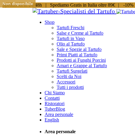
Non disponibile
Spedizioni in 24/48h |
Spediamo Gratis in Italia oltre 89€
|
-10% i
Shop
Tartufi Freschi
Salse e Creme al Tartufo
Tartufi in Vaso
Olio al Tartufo
Sale e Spezie al Tartufo
Primi Piatti al Tartufo
Prodotti ai Funghi Porcini
Amari e Grappe al Tartufo
Tartufi Surgelati
Scelti da Noi
Accessori
Tutti i prodotti
Chi Siamo
Contatti
Ristoratori
TuberBlog
Area personale
English
Area personale