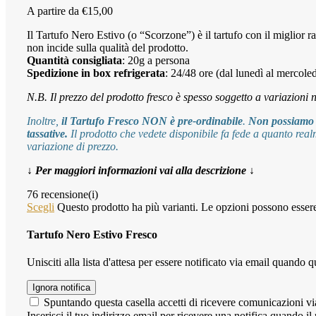
A partire da
€
15,00
Il Tartufo Nero Estivo (o “Scorzone”) è il tartufo con il miglior ra
non incide sulla qualità del prodotto.
Quantità consigliata
: 20g a persona
Spedizione in box refrigerata
: 24/48 ore (dal lunedì al mercoled
N.B. Il prezzo del prodotto fresco è spesso soggetto a variazioni n
Inoltre,
il Tartufo Fresco NON è pre-ordinabile
.
Non possiamo te
tassative.
Il prodotto che vedete disponibile fa fede a quanto real
variazione di prezzo.
↓ Per maggiori informazioni vai alla descrizione ↓
76 recensione(i)
Scegli
Questo prodotto ha più varianti. Le opzioni possono essere
Tartufo Nero Estivo Fresco
Unisciti alla lista d'attesa per essere notificato via email quando 
Ignora notifica
Spuntando questa casella accetti di ricevere comunicazioni vi
Inserisci il tuo indirizzo email per ricevere una notifica quando il