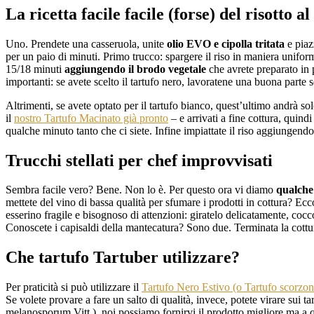
La ricetta facile facile (forse) del risotto al
Uno. Prendete una casseruola, unite
olio EVO e cipolla tritata
e piaz
per un paio di minuti. Primo trucco: spargere il riso in maniera unif
15/18 minuti
aggiungendo il brodo vegetale
che avrete preparato in 
importanti: se avete scelto il tartufo nero, lavoratene una buona parte 
Altrimenti, se avete optato per il tartufo bianco, quest’ultimo andrà sol
il
nostro Tartufo Macinato già pronto
– e arrivati a fine cottura, quindi
qualche minuto tanto che ci siete. Infine impiattate il riso aggiungen
Trucchi stellati per chef improvvisati
Sembra facile vero? Bene. Non lo è. Per questo ora vi diamo
qualche 
mettete del vino di bassa qualità per sfumare i prodotti in cottura? Ec
esserino fragile e bisognoso di attenzioni: giratelo delicatamente, cocc
Conoscete i capisaldi della mantecatura? Sono due. Terminata la cottura,
Che tartufo Tartuber utilizzare?
Per praticità si può utilizzare il
Tartufo Nero Estivo (o Tartufo scorzo
Se volete provare a fare un salto di qualità, invece, potete virare sui ta
melanosporum Vitt.), noi possiamo fornirvi il prodotto migliore ma a qu