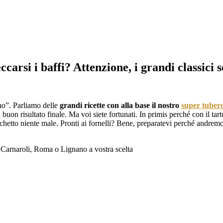
carsi i baffi? Attenzione, i grandi classici so
ono”. Parliamo delle
grandi ricette con alla base il nostro
super tuber
buon risultato finale. Ma voi siete fortunati. In primis perché con il tar
ucchetto niente male. Pronti ai fornelli? Bene, preparatevi perché andremo
o Carnaroli, Roma o Lignano a vostra scelta