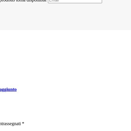
 aggiunto
ntrassegnati
*