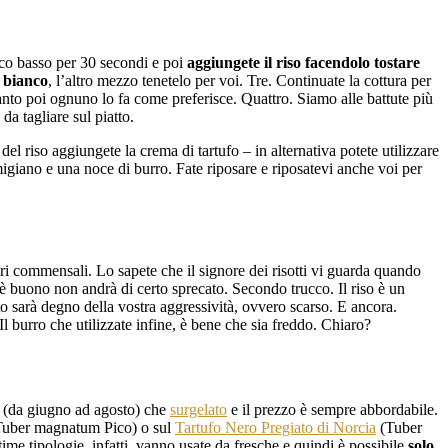
uoco basso per 30 secondi e poi
aggiungete il riso facendolo tostare
o bianco
, l’altro mezzo tenetelo per voi. Tre. Continuate la cottura per
tanto poi ognuno lo fa come preferisce. Quattro. Siamo alle battute più
da tagliare sul piatto.
del riso aggiungete la crema di tartufo – in alternativa potete utilizzare
giano e una noce di burro. Fate riposare e riposatevi anche voi per
ri commensali. Lo sapete che il signore dei risotti vi guarda quando
 è buono non andrà di certo sprecato. Secondo trucco. Il riso è un
ato sarà degno della vostra aggressività, ovvero scarso. E ancora.
l burro che utilizzate infine, è bene che sia freddo. Chiaro?
co (da giugno ad agosto) che
surgelato
e il prezzo è sempre abbordabile.
uber magnatum Pico) o sul
Tartufo Nero Pregiato di Norcia
(Tuber
ime tipologie, infatti, vanno usate da fresche e quindi è possibile
solo