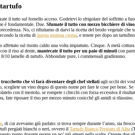
 tartufo
zate il tutto sul fornello acceso. Godetevi lo sfrigolare del soffritto a f
orme è fondamentale. Due.
Sfumate il tutto con mezzo bicchiere di vin
precedenza. No, ci rifiutiamo di darvi la ricetta del brodo vegetale che 
secondo la ricetta di
questa gustosa crema
, e tenete per dopo un tartufino 
o affettato sul risotto caldo una volta impiattato. Cinque. A metà cottura 
 con il riso al dente,
mantecate il tutto per un paio di minuti
con parmi
do 8/10 lamelle di tartufo. Abbondate pure, i commensali gradiranno.
trucchetto che vi farà diventare degli chef stellati
agli occhi dei vost
co, scegliete un vino degno di questo nome per fare le cose per bene. Se
olatelo con il mestolo, se rompete i chicchi con forza eccessiva il risult
 fate riposare il riso per mezzo minuto cosicché gli amidi si rilassino. I
ne
, di cui avevamo giù parlato: si trova sempre durante l’anno, sia fres
rtufi pregiati bianchi o neri, ovvero il
Tartufo Bianco Pregiato di Alba
(T
esto punto dovrete essere un po’ più attenti nella scelta. Queste due ult