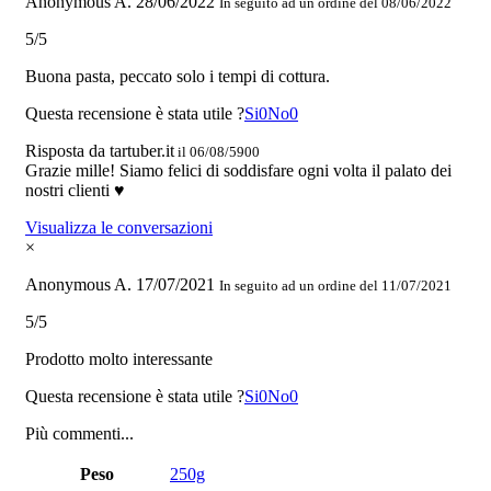
Anonymous A.
28/06/2022
In seguito ad un ordine del 08/06/2022
5/5
Buona pasta, peccato solo i tempi di cottura.
Questa recensione è stata utile ?
Si
0
No
0
Risposta da tartuber.it
il 06/08/5900
Grazie mille! Siamo felici di soddisfare ogni volta il palato dei
nostri clienti ♥
Visualizza le conversazioni
×
Anonymous A.
17/07/2021
In seguito ad un ordine del 11/07/2021
5/5
Prodotto molto interessante
Questa recensione è stata utile ?
Si
0
No
0
Più commenti...
Peso
250g