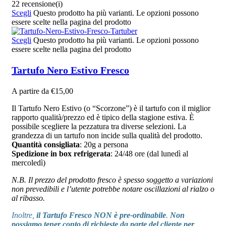
22 recensione(i)
Scegli
Questo prodotto ha più varianti. Le opzioni possono
essere scelte nella pagina del prodotto
Scegli
Questo prodotto ha più varianti. Le opzioni possono
essere scelte nella pagina del prodotto
Tartufo Nero Estivo Fresco
A partire da
€
15,00
Il Tartufo Nero Estivo (o “Scorzone”) è il tartufo con il miglior
rapporto qualità/prezzo ed è tipico della stagione estiva. È
possibile scegliere la pezzatura tra diverse selezioni. La
grandezza di un tartufo non incide sulla qualità del prodotto.
Quantità consigliata
: 20g a persona
Spedizione in box refrigerata
: 24/48 ore (dal lunedì al
mercoledì)
N.B. Il prezzo del prodotto fresco è spesso soggetto a variazioni
non prevedibili e l’utente potrebbe notare oscillazioni al rialzo o
al ribasso.
Inoltre,
il Tartufo Fresco NON è pre-ordinabile
.
Non
possiamo tener conto di richieste da parte del cliente per