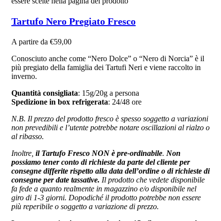
essere scelte nella pagina del prodotto
Tartufo Nero Pregiato Fresco
A partire da
€
59,00
Conosciuto anche come “Nero Dolce” o “Nero di Norcia” è il
più pregiato della famiglia dei Tartufi Neri e viene raccolto in
inverno.
Quantità consigliata
: 15g/20g a persona
Spedizione in box refrigerata
: 24/48 ore
N.B. Il prezzo del prodotto fresco è spesso soggetto a variazioni
non prevedibili e l’utente potrebbe notare oscillazioni al rialzo o
al ribasso.
Inoltre,
il Tartufo Fresco NON è pre-ordinabile
.
Non
possiamo tener conto di richieste da parte del cliente per
consegne differite rispetto alla data dell’ordine o di richieste di
consegne per date tassative.
Il prodotto che vedete disponibile
fa fede a quanto realmente in magazzino e/o disponibile nel
giro di 1-3 giorni. Dopodiché il prodotto potrebbe non essere
più reperibile o soggetto a variazione di prezzo.