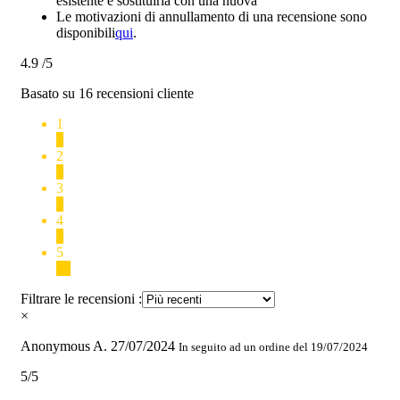
esistente e sostituirla con una nuova
Le motivazioni di annullamento di una recensione sono
disponibili
qui
.
4.9
/5
Basato su 16 recensioni cliente
1
0
2
0
3
1
4
0
5
15
Filtrare le recensioni :
×
Anonymous A.
27/07/2024
In seguito ad un ordine del 19/07/2024
5/5