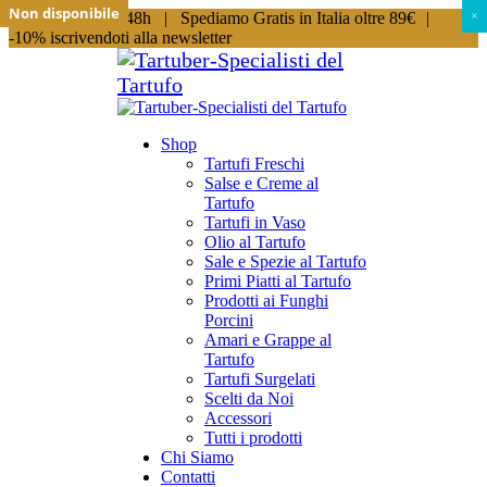
Non disponibile
Non disponibile
Non disponibile
Non disponibile
Spedizioni in 24/48h |
Spediamo Gratis in Italia oltre 89€
|
×
×
-10% iscrivendoti alla newsletter
Shop
Tartufi Freschi
Salse e Creme al
Tartufo
Tartufi in Vaso
Olio al Tartufo
Sale e Spezie al Tartufo
Primi Piatti al Tartufo
Prodotti ai Funghi
Porcini
Amari e Grappe al
Tartufo
Tartufi Surgelati
Scelti da Noi
Accessori
Tutti i prodotti
Chi Siamo
Contatti