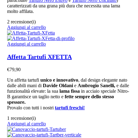
particolare
Tartufo Nero Estivo
e
Tartufo Nero Uncinato
)
caratterizzati da una grana più dura che necessita una lama
molto affilata.
2 recensione(i)
Aggiungi al carrello
Aggiungi al carrello
Affetta Tartufi XFETTA
€
79,90
Un affetta tartufi
unico e innovativo
, dal design elegante nato
dalle abili mani di
Davide Oldani
e
Ambrogio Sanelli,
e dalle
funzionalità elevate: la sua
lama fissa
in acciaio speciale Nitro-
B garantisce un taglio netto e
fette sempre dello stesso
spessore.
Provalo con tutti i nostri
tartufi freschi!
1 recensione(i)
Aggiungi al carrello