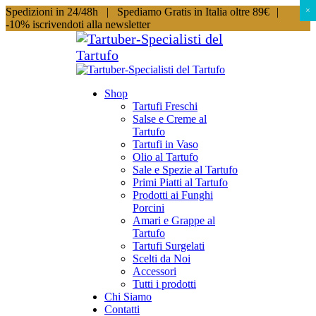
Spedizioni in 24/48h |
Spediamo Gratis in Italia oltre 89€
|
×
×
-10% iscrivendoti alla newsletter
Shop
Tartufi Freschi
Salse e Creme al
Tartufo
Tartufi in Vaso
Olio al Tartufo
Sale e Spezie al Tartufo
Primi Piatti al Tartufo
Prodotti ai Funghi
Porcini
Amari e Grappe al
Tartufo
Tartufi Surgelati
Scelti da Noi
Accessori
Tutti i prodotti
Chi Siamo
Contatti