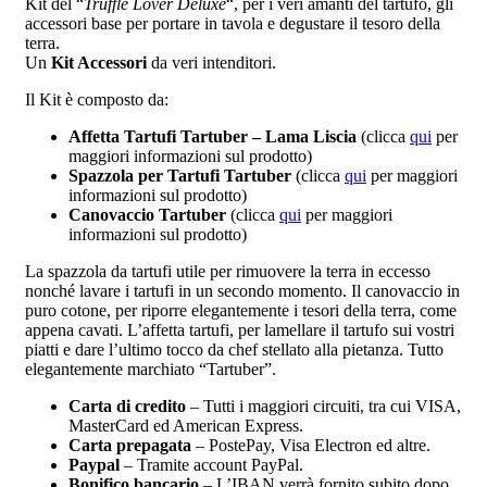
Kit del “
Truffle Lover Deluxe
“, per i veri amanti del tartufo, gli
accessori base per portare in tavola e degustare il tesoro della
terra.
Un
Kit Accessori
da veri intenditori.
Il Kit è composto da:
Affetta Tartufi Tartuber – Lama Liscia
(clicca
qui
per
maggiori informazioni sul prodotto)
Spazzola per Tartufi Tartuber
(clicca
qui
per maggiori
informazioni sul prodotto)
Canovaccio Tartuber
(clicca
qui
per maggiori
informazioni sul prodotto)
La spazzola da tartufi utile per rimuovere la terra in eccesso
nonché lavare i tartufi in un secondo momento. Il canovaccio in
puro cotone, per riporre elegantemente i tesori della terra, come
appena cavati. L’affetta tartufi, per lamellare il tartufo sui vostri
piatti e dare l’ultimo tocco da chef stellato alla pietanza. Tutto
elegantemente marchiato “Tartuber”.
Carta di credito
– Tutti i maggiori circuiti, tra cui VISA,
MasterCard ed American Express.
Carta prepagata
– PostePay, Visa Electron ed altre.
Paypal
– Tramite account PayPal.
Bonifico bancario
– L’IBAN verrà fornito subito dopo