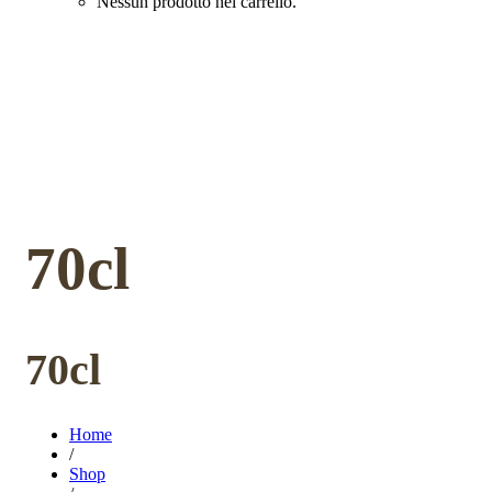
Nessun prodotto nel carrello.
70cl
70cl
Home
/
Shop