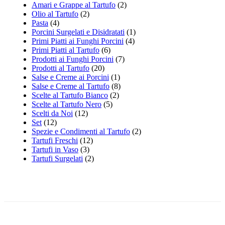
Amari e Grappe al Tartufo
(2)
Olio al Tartufo
(2)
Pasta
(4)
Porcini Surgelati e Disidratati
(1)
Primi Piatti ai Funghi Porcini
(4)
Primi Piatti al Tartufo
(6)
Prodotti ai Funghi Porcini
(7)
Prodotti al Tartufo
(20)
Salse e Creme ai Porcini
(1)
Salse e Creme al Tartufo
(8)
Scelte al Tartufo Bianco
(2)
Scelte al Tartufo Nero
(5)
Scelti da Noi
(12)
Set
(12)
Spezie e Condimenti al Tartufo
(2)
Tartufi Freschi
(12)
Tartufi in Vaso
(3)
Tartufi Surgelati
(2)