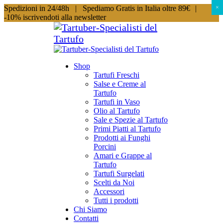
Spedizioni in 24/48h |
Spediamo Gratis in Italia oltre 89€
|
×
×
-10% iscrivendoti alla newsletter
Shop
Tartufi Freschi
Salse e Creme al
Tartufo
Tartufi in Vaso
Olio al Tartufo
Sale e Spezie al Tartufo
Primi Piatti al Tartufo
Prodotti ai Funghi
Porcini
Amari e Grappe al
Tartufo
Tartufi Surgelati
Scelti da Noi
Accessori
Tutti i prodotti
Chi Siamo
Contatti