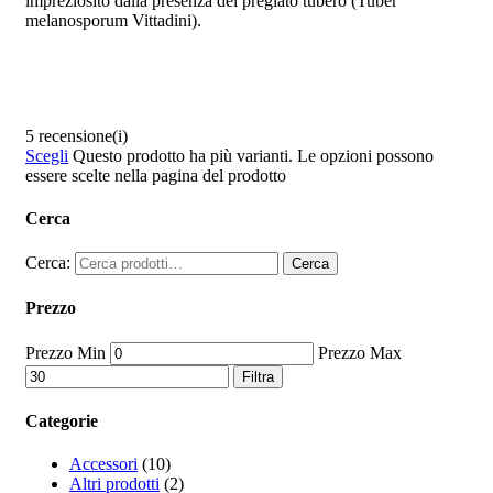
impreziosito dalla presenza del pregiato tubero (Tuber
melanosporum Vittadini).
5 recensione(i)
Scegli
Questo prodotto ha più varianti. Le opzioni possono
essere scelte nella pagina del prodotto
Cerca
Cerca:
Cerca
Prezzo
Prezzo Min
Prezzo Max
Filtra
Categorie
Accessori
(10)
Altri prodotti
(2)