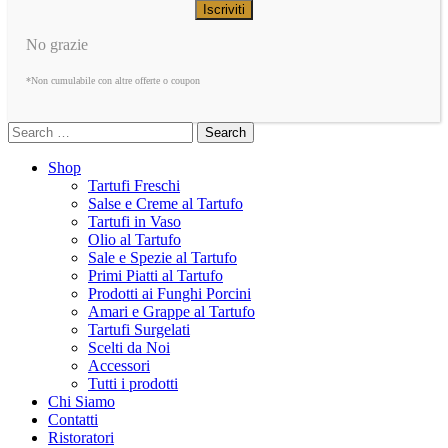
No grazie
*Non cumulabile con altre offerte o coupon
Search
Shop
Tartufi Freschi
Salse e Creme al Tartufo
Tartufi in Vaso
Olio al Tartufo
Sale e Spezie al Tartufo
Primi Piatti al Tartufo
Prodotti ai Funghi Porcini
Amari e Grappe al Tartufo
Tartufi Surgelati
Scelti da Noi
Accessori
Tutti i prodotti
Chi Siamo
Contatti
Ristoratori