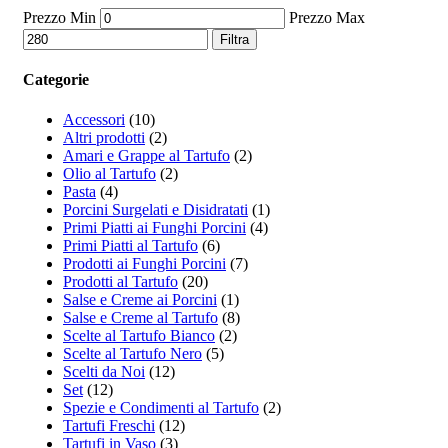
Prezzo Min
Prezzo Max
Filtra
Categorie
Accessori
(10)
Altri prodotti
(2)
Amari e Grappe al Tartufo
(2)
Olio al Tartufo
(2)
Pasta
(4)
Porcini Surgelati e Disidratati
(1)
Primi Piatti ai Funghi Porcini
(4)
Primi Piatti al Tartufo
(6)
Prodotti ai Funghi Porcini
(7)
Prodotti al Tartufo
(20)
Salse e Creme ai Porcini
(1)
Salse e Creme al Tartufo
(8)
Scelte al Tartufo Bianco
(2)
Scelte al Tartufo Nero
(5)
Scelti da Noi
(12)
Set
(12)
Spezie e Condimenti al Tartufo
(2)
Tartufi Freschi
(12)
Tartufi in Vaso
(3)