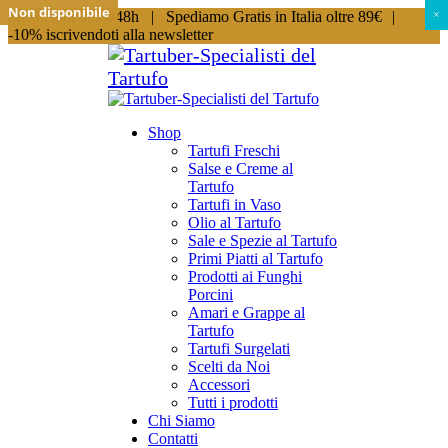
Non disponibile
Non disponibile
Spedizioni in 24/48h |
Spediamo Gratis in Italia oltre 89€
|
×
×
-10% iscrivendoti alla newsletter
Shop
Tartufi Freschi
Salse e Creme al
Tartufo
Tartufi in Vaso
Olio al Tartufo
Sale e Spezie al Tartufo
Primi Piatti al Tartufo
Prodotti ai Funghi
Porcini
Amari e Grappe al
Tartufo
Tartufi Surgelati
Scelti da Noi
Accessori
Tutti i prodotti
Chi Siamo
Contatti