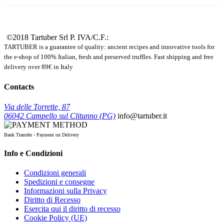
©2018 Tartuber Srl
P. IVA/C.F.:
TARTUBER is a guarantee of quality: ancient recipes and innovative tools for
the e-shop of 100% Italian, fresh and preserved truffles. Fast shipping and free
delivery over 89€ in Italy
Contacts
Via delle Torrette, 87
06042 Campello sul Clitunno (PG)
info@tartuber.it
Bank Transfer - Payment on Delivery
Info e Condizioni
Condizioni generali
Spedizioni e consegne
Informazioni sulla Privacy
Diritto di Recesso
Esercita qui il diritto di recesso
Cookie Policy (UE)