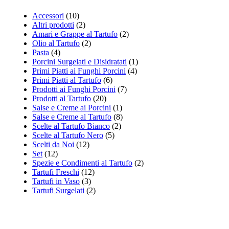
Accessori
(10)
Altri prodotti
(2)
Amari e Grappe al Tartufo
(2)
Olio al Tartufo
(2)
Pasta
(4)
Porcini Surgelati e Disidratati
(1)
Primi Piatti ai Funghi Porcini
(4)
Primi Piatti al Tartufo
(6)
Prodotti ai Funghi Porcini
(7)
Prodotti al Tartufo
(20)
Salse e Creme ai Porcini
(1)
Salse e Creme al Tartufo
(8)
Scelte al Tartufo Bianco
(2)
Scelte al Tartufo Nero
(5)
Scelti da Noi
(12)
Set
(12)
Spezie e Condimenti al Tartufo
(2)
Tartufi Freschi
(12)
Tartufi in Vaso
(3)
Tartufi Surgelati
(2)