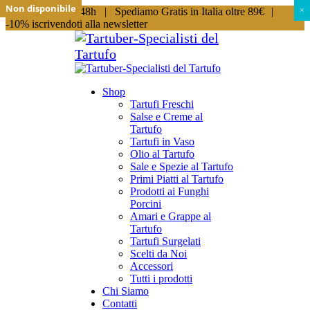
Non disponibile
Non disponibile
Non disponibile
Non disponibile
Non disponibile
Non disponibile
Non disponibile
Non disponibile
Non disponibile
Non disponibile
Spedizioni in 24/48h |
Spediamo Gratis in Italia oltre 89€
|
×
×
-10% iscrivendoti alla newsletter
Shop
Tartufi Freschi
Salse e Creme al
Tartufo
Tartufi in Vaso
Olio al Tartufo
Sale e Spezie al Tartufo
Primi Piatti al Tartufo
Prodotti ai Funghi
Porcini
Amari e Grappe al
Tartufo
Tartufi Surgelati
Scelti da Noi
Accessori
Tutti i prodotti
Chi Siamo
Contatti