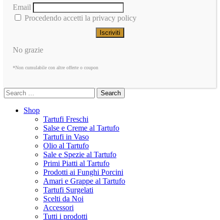
Email
Procedendo accetti la privacy policy
No grazie
*Non cumulabile con altre offerte o coupon
Search
Shop
Tartufi Freschi
Salse e Creme al Tartufo
Tartufi in Vaso
Olio al Tartufo
Sale e Spezie al Tartufo
Primi Piatti al Tartufo
Prodotti ai Funghi Porcini
Amari e Grappe al Tartufo
Tartufi Surgelati
Scelti da Noi
Accessori
Tutti i prodotti