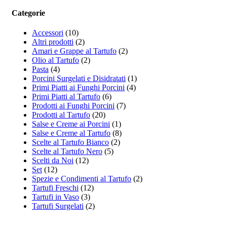
Categorie
Accessori
(10)
Altri prodotti
(2)
Amari e Grappe al Tartufo
(2)
Olio al Tartufo
(2)
Pasta
(4)
Porcini Surgelati e Disidratati
(1)
Primi Piatti ai Funghi Porcini
(4)
Primi Piatti al Tartufo
(6)
Prodotti ai Funghi Porcini
(7)
Prodotti al Tartufo
(20)
Salse e Creme ai Porcini
(1)
Salse e Creme al Tartufo
(8)
Scelte al Tartufo Bianco
(2)
Scelte al Tartufo Nero
(5)
Scelti da Noi
(12)
Set
(12)
Spezie e Condimenti al Tartufo
(2)
Tartufi Freschi
(12)
Tartufi in Vaso
(3)
Tartufi Surgelati
(2)