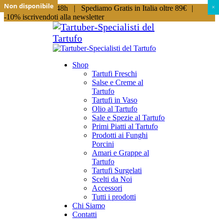
Non disponibile
Non disponibile
Non disponibile
Non disponibile
Non disponibile
Spedizioni in 24/48h |
Spediamo Gratis in Italia oltre 89€
|
×
×
-10% iscrivendoti alla newsletter
Shop
Tartufi Freschi
Salse e Creme al
Tartufo
Tartufi in Vaso
Olio al Tartufo
Sale e Spezie al Tartufo
Primi Piatti al Tartufo
Prodotti ai Funghi
Porcini
Amari e Grappe al
Tartufo
Tartufi Surgelati
Scelti da Noi
Accessori
Tutti i prodotti
Chi Siamo
Contatti