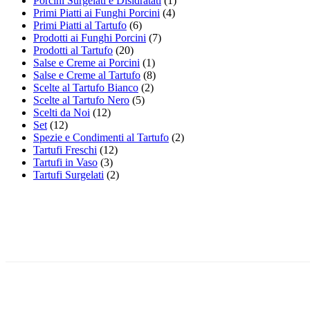
Porcini Surgelati e Disidratati
(1)
Primi Piatti ai Funghi Porcini
(4)
Primi Piatti al Tartufo
(6)
Prodotti ai Funghi Porcini
(7)
Prodotti al Tartufo
(20)
Salse e Creme ai Porcini
(1)
Salse e Creme al Tartufo
(8)
Scelte al Tartufo Bianco
(2)
Scelte al Tartufo Nero
(5)
Scelti da Noi
(12)
Set
(12)
Spezie e Condimenti al Tartufo
(2)
Tartufi Freschi
(12)
Tartufi in Vaso
(3)
Tartufi Surgelati
(2)