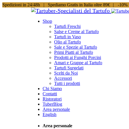
Spedizioni in 24/48h |
Spediamo Gratis in Italia oltre 89€
|
-10% i
Shop
Tartufi Freschi
Salse e Creme al Tartufo
Tartufi in Vaso
Olio al Tartufo
Sale e Spezie al Tartufo
Primi Piatti al Tartufo
Prodotti ai Funghi Porcini
Amari e Grappe al Tartufo
Tartufi Surgelati
Scelti da Noi
Accessori
Tutti i prodotti
Chi Siamo
Contatti
Ristoratori
TuberBlog
Area personale
English
Area personale