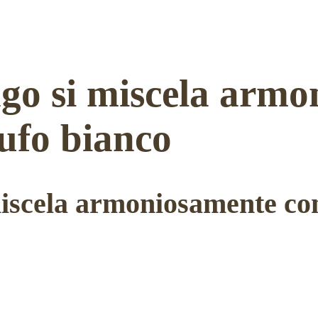
ngo si miscela armo
tufo bianco
miscela armoniosamente con