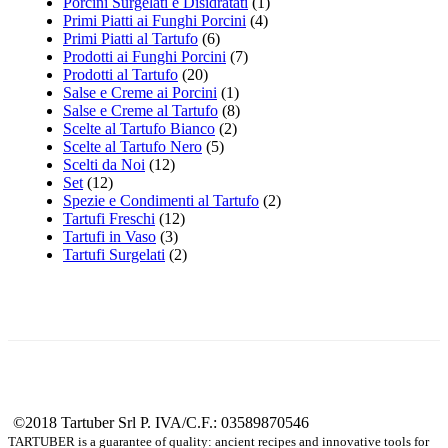
Porcini Surgelati e Disidratati
(1)
Primi Piatti ai Funghi Porcini
(4)
Primi Piatti al Tartufo
(6)
Prodotti ai Funghi Porcini
(7)
Prodotti al Tartufo
(20)
Salse e Creme ai Porcini
(1)
Salse e Creme al Tartufo
(8)
Scelte al Tartufo Bianco
(2)
Scelte al Tartufo Nero
(5)
Scelti da Noi
(12)
Set
(12)
Spezie e Condimenti al Tartufo
(2)
Tartufi Freschi
(12)
Tartufi in Vaso
(3)
Tartufi Surgelati
(2)
©2018 Tartuber Srl
P. IVA/C.F.: 03589870546
TARTUBER is a guarantee of quality: ancient recipes and innovative tools for