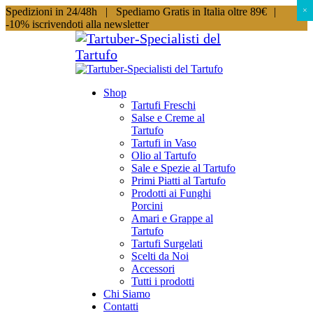
Spedizioni in 24/48h |
Spediamo Gratis in Italia oltre 89€
|
×
×
-10% iscrivendoti alla newsletter
Shop
Tartufi Freschi
Salse e Creme al
Tartufo
Tartufi in Vaso
Olio al Tartufo
Sale e Spezie al Tartufo
Primi Piatti al Tartufo
Prodotti ai Funghi
Porcini
Amari e Grappe al
Tartufo
Tartufi Surgelati
Scelti da Noi
Accessori
Tutti i prodotti
Chi Siamo
Contatti