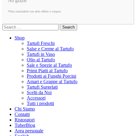
No grazie
*Non cumulabile con altre offerte o coupon
Search
Shop
Tartufi Freschi
Salse e Creme al Tartufo
Tartufi in Vaso
Olio al Tartufo
Sale e Spezie al Tartufo
Primi Piatti al Tartufo
Prodotti ai Funghi Porcini
Amari e Grappe al Tartufo
Tartufi Surgelati
Scelti da Noi
Accessori
Tutti i prodotti
Chi Siamo
Contatti
Ristoratori
TuberBlog
Area personale