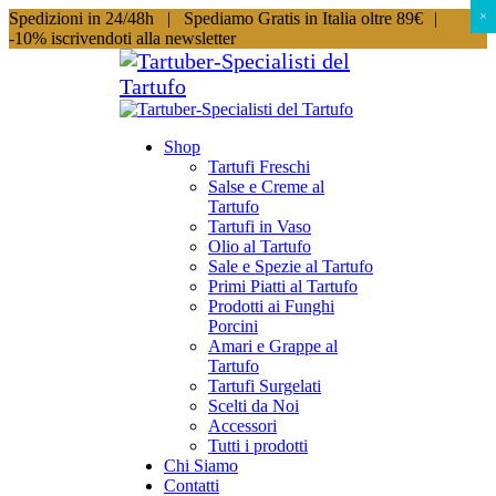
Spedizioni in 24/48h |
Spediamo Gratis in Italia oltre 89€
|
×
×
-10% iscrivendoti alla newsletter
Shop
Tartufi Freschi
Salse e Creme al
Tartufo
Tartufi in Vaso
Olio al Tartufo
Sale e Spezie al Tartufo
Primi Piatti al Tartufo
Prodotti ai Funghi
Porcini
Amari e Grappe al
Tartufo
Tartufi Surgelati
Scelti da Noi
Accessori
Tutti i prodotti
Chi Siamo
Contatti