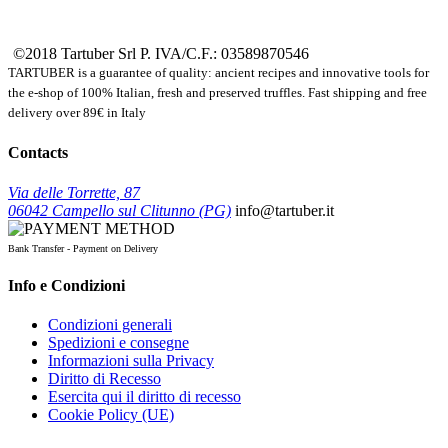
©2018 Tartuber Srl
P. IVA/C.F.: 03589870546
TARTUBER is a guarantee of quality: ancient recipes and innovative tools for
the e-shop of 100% Italian, fresh and preserved truffles. Fast shipping and free
delivery over 89€ in Italy
Contacts
Via delle Torrette, 87
06042 Campello sul Clitunno (PG)
info@tartuber.it
Bank Transfer - Payment on Delivery
Info e Condizioni
Condizioni generali
Spedizioni e consegne
Informazioni sulla Privacy
Diritto di Recesso
Esercita qui il diritto di recesso
Cookie Policy (UE)