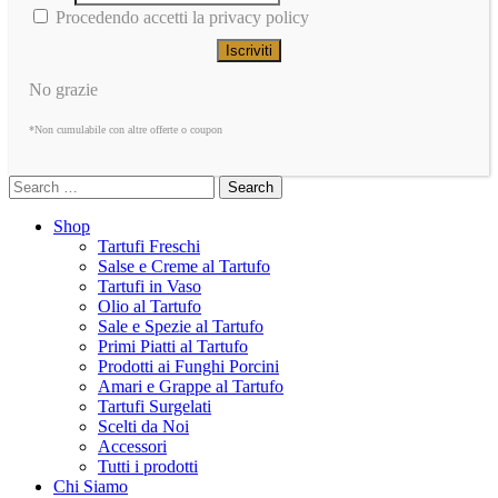
Procedendo accetti la privacy policy
No grazie
*Non cumulabile con altre offerte o coupon
Search
Shop
Tartufi Freschi
Salse e Creme al Tartufo
Tartufi in Vaso
Olio al Tartufo
Sale e Spezie al Tartufo
Primi Piatti al Tartufo
Prodotti ai Funghi Porcini
Amari e Grappe al Tartufo
Tartufi Surgelati
Scelti da Noi
Accessori
Tutti i prodotti
Chi Siamo